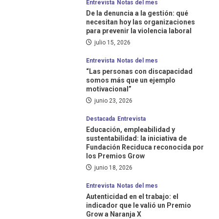
Entrevista
Notas del mes
Camuzzi presentó su Reporte de
De la denuncia a la gestión: qué
Sustentabilidad 2025: qué dice sobre
necesitan hoy las organizaciones
diversidad e igualdad de oportunidades
3
para prevenir la violencia laboral
julio 15, 2026
Destacada
Noticias
ADRHA abre la inscripción a la tercera
Entrevista
Notas del mes
edición de su Certificación DEIB con foco en
“Las personas con discapacidad
liderazgo, cultura y transformación
4
somos más que un ejemplo
organizacional
motivacional”
junio 23, 2026
Destacada
Noticias
Qué mide el índice nido, que ubicó a Vicente
Destacada
Entrevista
López segunda ciudad en primera infancia
Educación, empleabilidad y
5
sustentabilidad: la iniciativa de
Fundación Reciduca reconocida por
los Premios Grow
junio 18, 2026
Entrevista
Notas del mes
Autenticidad en el trabajo: el
indicador que le valió un Premio
Grow a Naranja X