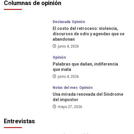
Columnas de opinión
ADRHA abre la inscripción a la tercera
junio 24, 2026
edición de su Certificación DEIB con foco en
liderazgo, cultura y transformación
4
organizacional
Destacada
Opinión
El costo del retroceso: violencia,
discursos de odio y agendas que se
Destacada
Noticias
abandonan
Qué mide el índice nido, que ubicó a Vicente
López segunda ciudad en primera infancia
junio 4, 2026
5
Opinión
Palabras que dañan, indiferencia
Noticias
que mata
Galicia impulsa un desafío para promover la
equidad de oportunidades a través de la
junio 4, 2026
educación financiera
1
Notas del mes
Opinión
Una mirada renovada del Síndrome
Noticias
del impostor
Naturgy lanzó su Informe de Sostenibilidad
mayo 27, 2026
2025: avances en diversidad, equidad e
inclusión
2
Entrevistas
Noticias