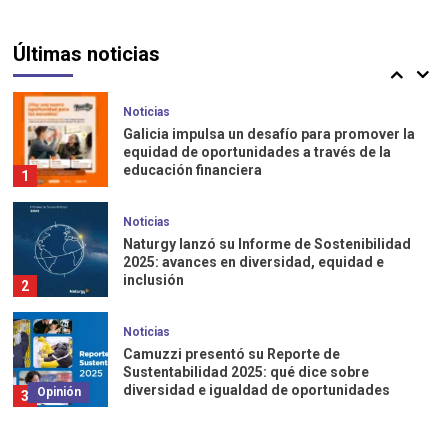
Destacada
Noticias
Qué mide el índice nido, que ubicó a Vicente
Últimas noticias
López segunda ciudad en primera infancia
5
Noticias
Galicia impulsa un desafío para promover la
equidad de oportunidades a través de la
educación financiera
1
Noticias
Naturgy lanzó su Informe de Sostenibilidad
2025: avances en diversidad, equidad e
inclusión
2
Noticias
Camuzzi presentó su Reporte de
Sustentabilidad 2025: qué dice sobre
diversidad e igualdad de oportunidades
Opinión
3
Vínculos bajo presión: un mapa de la
Destacada
Noticias
desigualdad emocional