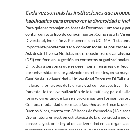
Cada vez son más las instituciones que propo
habilidades para promover la diversidad e inc
Para quienes trabajan en áreas de Recursos Humanos y para
contar con este tipo de conocimientos. Como resalta
Virgi
Diversidad, Inclusión & Pertenencia en UCEMA: “Esta temát
importante
problematizar y conocer todas las posiciones, 
Así, d
esde Diversa Noticias nos propusimos
relevar alguna
(DEI) con foco en la gestión en contextos organizacionales.
Dirigidos a personas que se desempeñan en áreas de Recur
por universidades u organizaciones referentes, en su mayor
Gestión de la diversidad – Universidad Torcuato Di Tella
:
e
inclusión, los grupos de la diversidad con perspectiva inte
fomentar la transversalización de la temática y, para finali
formación es uno de los seis programas que forman parte de
Con una modalidad de cursada
blended
que ofrece la posi
Buenos Aires, cuenta con 39 horas de formación (13 clases
Diplomatura en gestión estratégica de la diversidad e inc
pensar la gestión integral de la diversidad en las organizac
temáticas como masculinidades, diversidad sexual, género, 