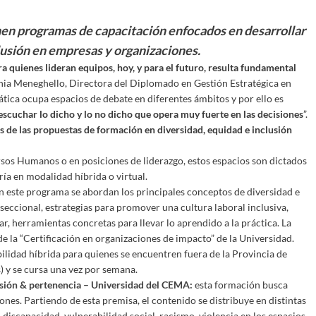
nen programas de capacitación enfocados en desarrollar
lusión en empresas y organizaciones.
 quienes lideran equipos, hoy, y para el futuro, resulta fundamental
nia Meneghello, Directora del Diplomado en Gestión Estratégica en
ica ocupa espacios de debate en diferentes ámbitos y por ello es
escuchar lo dicho y lo no dicho que opera muy fuerte en las decisiones
”.
s de las propuestas de formación en diversidad, equidad e inclusión
sos Humanos o en posiciones de liderazgo, estos espacios son dictados
ía en modalidad híbrida o virtual.
n este programa se abordan los principales conceptos de diversidad e
rseccional, estrategias para promover una cultura laboral inclusiva,
zar, herramientas concretas para llevar lo aprendido a la práctica. La
 la “Certificación en organizaciones de impacto” de la Universidad.
bilidad híbrida para quienes se encuentren fuera de la Provincia de
) y se cursa una vez por semana.
lusión & pertenencia – Universidad del CEMA
:
esta formación busca
iones. Partiendo de esta premisa, el contenido se distribuye en distintas
discapacidad, vulnerabilidad social, racismo, violencia en los espacios