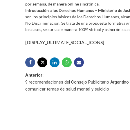
por semana, de manera online sincrónica.
Introducción a los Derechos Humanos – Ministerio de Jus
son los principios básicos de los Derechos Humanos, alcance
No Discriminación. Se trata de una propuesta formativa gra
los casos, se cursa de manera 100% virtual y asincrónica, 
[DISPLAY_ULTIMATE_SOCIAL_ICONS]
Navegación
Anterior:
9 recomendaciones del Consejo Publicitario Argentino
de
comunicar temas de salud mental y suicidio
entradas