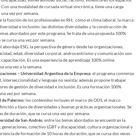
 Con una modalidad de cursada virtual sincrónica, tiene una carga
n una vez por semana.
de la función de los profesionales en RH; cómo el clima laboral, la marca
versidad e inclusión; las distintas diversidades y la construcción de
s temas abordados por este programa. Se trata de una propuesta 100%
e se cursa una vez por semana.
l abordaje ESG, la perspectiva de género desde las organizaciones,
pacidad, edad, diversidad corporal, androcentrismo y comunicación son
ta capacitación. Es una experiencia de aprendizaje 100% online
rsa una vez a la semana.
nizaciones – Universidad Argentina de la Empresa:
el programa comienza
, interseccionalidad y lenguaje no sexista; además propone trabajar
ores de gestión de diversidad e inclusión. Es una formación 100%
 una vez por semana.
d de Palermo:
los contenidos incluyen el marco de ODS, el marco
finición y tipos de diversidades y buenas prácticas organizacionales. Se
as de duración, que se cursa una vez por semana.
versidad de San Andrés
: entre los temas abordados se encuentran la
s; generaciones, colectivo LGBT y discapacidad; cultura organizacional y
xperiencia de formación de 10 horas de duración, que se cursa dos veces