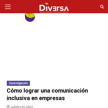
Ir
Menú
principal
al
contenido
Investigación
Cómo lograr una comunicación
inclusiva en empresas
octubre 24, 2023