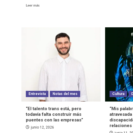
Leer más
Entrevista
Notas del mes
Cultura
“El talento trans está, pero
“Mis palabr
todavía falta construir más
atravesada p
puentes con las empresas”
discapacid
relaciones
junio 12, 2026