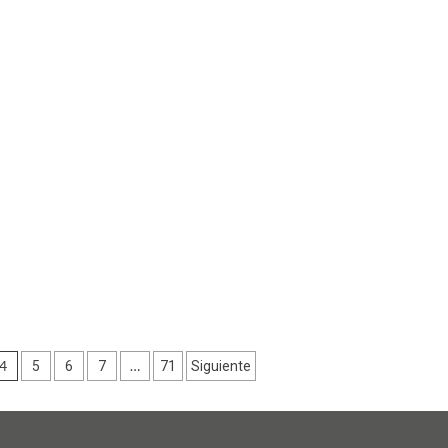
4
…
5
6
7
71
Siguiente