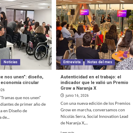
Noticias
Entrevista
Notas del mes
e nos unen”: diseño,
Autenticidad en el trabajo: el
y economía circular
indicador que le valió un Premio
Grow a Naranja X
026
junio 16, 2026
a “Tramas que nos unen”
Con una nueva edición de los Premios
udiantes de primer año de
Grow en marcha, conversamos con
ra en Diseño de
Nicolás Serra, Social Innovation Lead
 de...
de Naranja X,...
Leer más