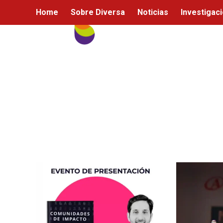
Ir
Home
Sobre Diversa
Noticias
Investigac
al
contenido
front