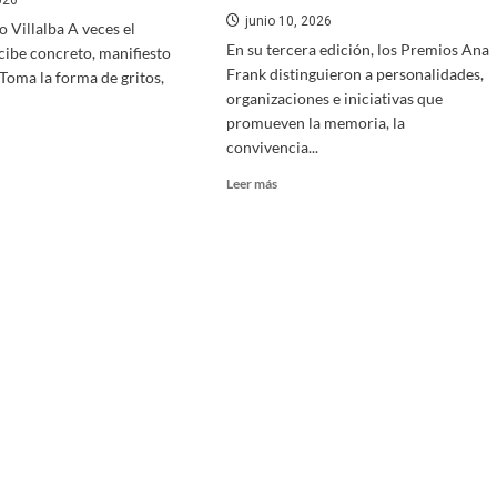
026
junio 10, 2026
 Villalba A veces el
En su tercera edición, los Premios Ana
cibe concreto, manifiesto
Frank distinguieron a personalidades,
. Toma la forma de gritos,
organizaciones e iniciativas que
promueven la memoria, la
convivencia...
Leer más