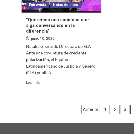
Entrevista
Notas del mes
“Queremos una sociedad que
siga conversando en la
diferencia”
junio 10, 2026
Natalia Gherardi, Directora de ELA
Ante una coyuntura de creciente
polarización, el Equipo
Latinoamericano de Justicia y Género
(ELA) publicó...
Leer más
Paginación
Anterior
1
2
3
de
entradas