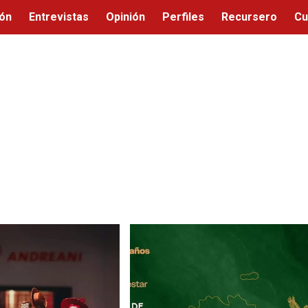
ión
Entrevistas
Opinión
Perfiles
Recursero
Cu