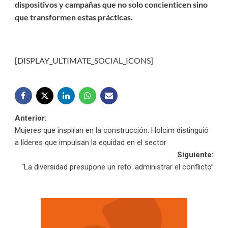
dispositivos y campañas que no solo concienticen sino
que transformen estas prácticas.
[DISPLAY_ULTIMATE_SOCIAL_ICONS]
Navegación
Anterior:
Mujeres que inspiran en la construcción: Holcim distinguió
de
a líderes que impulsan la equidad en el sector
Siguiente:
entradas
“La diversidad presupone un reto: administrar el conflicto”