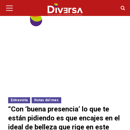
Ir
Menú
principal
al
contenido
Entrevista
Notas del mes
“Con ‘buena presencia’ lo que te
están pidiendo es que encajes en el
ideal de belleza que rige en este