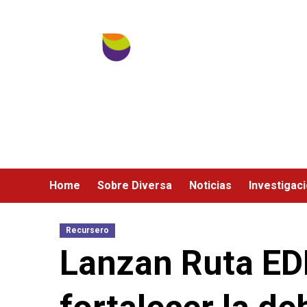
Ir
al
contenido
Home
Sobre Diversa
Noticias
Investigac
Recursero
Lanzan Ruta EDH