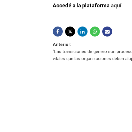
Accedé a la plataforma
aquí
Navegación
Anterior:
“Las transiciones de género son proces
de
vitales que las organizaciones deben aloj
entradas