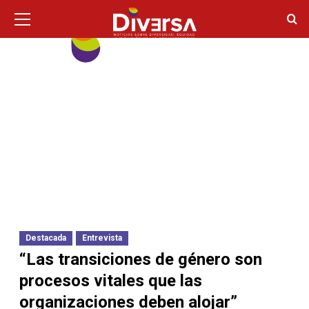
Ir
Menú
principal
al
contenido
Destacada
Entrevista
“Las transiciones de género son
procesos vitales que las
organizaciones deben alojar”