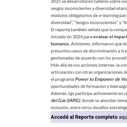
2025 se desarrollaron talleres sobre co
sesgos inconscientes y diversidad etari
módulos obligatorios de
e-learning
para
diversidad”, “Sesgos inconscientes” y “Ac
El reporte también señala que la compa
iniciado en 2024 para
evaluar el impac
humanos.
Asimismo, informaron que dur
presuntos casos de discriminación a tra
gestionadas de acuerdo con los procedi
Más allá de sus acciones internas, la c
articulación con otras organizaciones d
el programa
Power to Empower de Voce
oportunidades de formación y liderazgo
Además, tgs participa activamente en 
del Gas (IAPG)
, donde se abordan temas
inclusión, entre otros desafíos estratégi
Accedé al Reporte completo
aqu