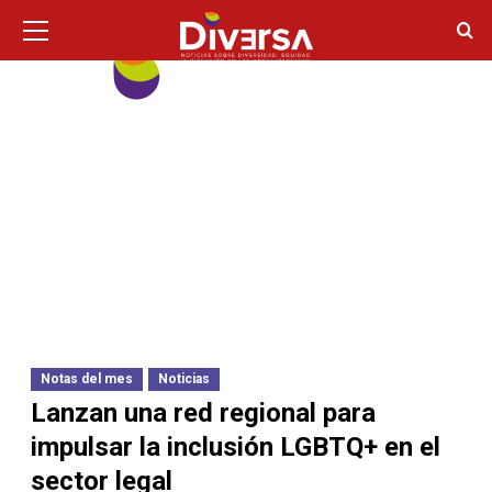
Ir
Menú
principal
al
contenido
Notas del mes
Noticias
Lanzan una red regional para
impulsar la inclusión LGBTQ+ en el
sector legal