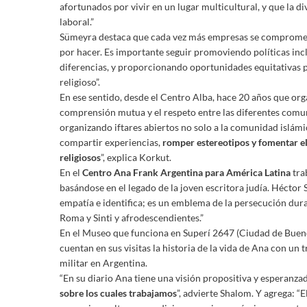
afortunados por vivir en un lugar multicultural, y que la di
laboral.”
Sümeyra destaca que cada vez más empresas se compromete
por hacer. Es importante seguir promoviendo políticas inc
diferencias, y proporcionando oportunidades equitativas 
religioso”.
En ese sentido, desde el Centro Alba, hace 20 años que or
comprensión mutua y el respeto entre las diferentes com
organizando iftares abiertos no solo a la comunidad islámic
compartir experiencias,
romper estereotipos y
fomentar el
religiosos
”, explica Korkut.
En el
Centro Ana Frank Argentina para América Latina
tra
basándose en el legado de la joven escritora judía. Héctor 
empatía e identifica; es un emblema de la persecución dura
Roma y Sinti y afrodescendientes.”
En el Museo que funciona en Superí 2647 (Ciudad de Buenos
cuentan en sus visitas la historia de la vida de Ana con un 
militar en Argentina.
“En su diario Ana tiene una visión propositiva y esperanzad
sobre los cuales trabajamos
”, advierte Shalom. Y agrega: “