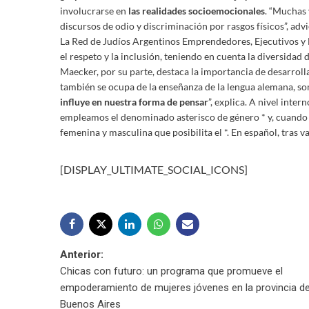
involucrarse en
las realidades socioemocionales
. “Muchas 
discursos de odio y discriminación por rasgos físicos”, advi
La Red de Judíos Argentinos Emprendedores, Ejecutivos y
el respeto y la inclusión, teniendo en cuenta la diversidad 
Maecker, por su parte, destaca la importancia de desarrolla
también se ocupa de la enseñanza de la lengua alemana, s
influye en nuestra forma de pensar
”, explica. A nivel inter
empleamos el denominado asterisco de género * y, cuando e
femenina y masculina que posibilita el *. En español, tras v
[DISPLAY_ULTIMATE_SOCIAL_ICONS]
Navegación
Anterior:
Chicas con futuro: un programa que promueve el
de
empoderamiento de mujeres jóvenes en la provincia d
Buenos Aires