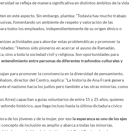
versidad se refleja de manera significativa en distintos ámbitos de la vida
n en este aspecto. Sin embargo, plantea: “Todavía hay mucho trabajo
lusivas, fomentando un ambiente de respeto y valoración de las
para todos los empleados, independientemente de su origen étnico o
ganizan actividades para abordar estas problemáticas y promover la
unidades: “Hemos sido pioneros en acercar el ayuno de Ramadán,
a, sino a toda la sociedad civil y religiosa. Son oportunidades para
 entendimiento entre personas de diferentes trasfondos culturales y
bajan para promover la convivencia en la diversidad de pensamiento,
Shalom, director del Centro, explica: “La historia de Ana Frank genera
nte el nazismo hacia los judíos pero también a las otras minorías, como
 Aires) capacitan a guías voluntarios de entre 15 y 25 años, quienes
trasfondo histórico, que llega incluso hasta la última dictadura cívico
ora de los jóvenes y de la mujer, por eso
la esperanza es uno de los ejes
El concepto de inclusión es amplio y abarca a todas las minorías,