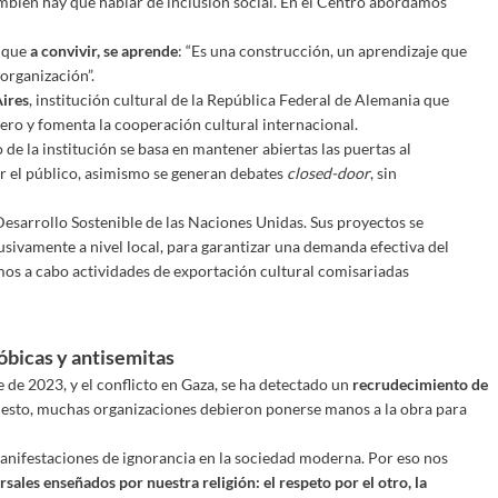
mbién hay que hablar de inclusión social. En el Centro abordamos
e que
a convivir, se aprende
: “Es una construcción, un aprendizaje que
organización”.
Aires
, institución cultural de la República Federal de Alemania que
ro y fomenta la cooperación cultural internacional.
 de la institución se basa en mantener abiertas las puertas al
r el público, asimismo se generan debates
closed-door
, sin
 Desarrollo Sostenible de las Naciones Unidas. Sus proyectos se
lusivamente a nivel local, para garantizar una demanda efectiva del
mos a cabo actividades de exportación cultural comisariadas
óbicas y antisemitas
 de 2023, y el conflicto en Gaza, se ha detectado un
recrudecimiento de
 esto, muchas organizaciones debieron ponerse manos a la obra para
anifestaciones de ignorancia en la sociedad moderna. Por eso nos
sales enseñados por nuestra religión: el respeto por el otro, la