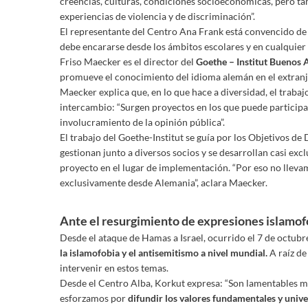
creencias, culturas, condiciones socioeconómicas, pero ta
experiencias de violencia y de discriminación”.
El representante del Centro Ana Frank está convencido d
debe encararse desde los ámbitos escolares y en cualquier 
Friso Maecker es el director del
Goethe – Institut Buenos 
promueve el conocimiento del idioma alemán en el extranje
Maecker explica que, en lo que hace a diversidad, el trabajo
intercambio: “Surgen proyectos en los que puede participa
involucramiento de la opinión pública”.
El trabajo del Goethe-Institut se guía por los Objetivos de
gestionan junto a diversos socios y se desarrollan casi exc
proyecto en el lugar de implementación. “Por eso no lleva
exclusivamente desde Alemania”, aclara Maecker.
Ante el resurgimiento de expresiones islamof
Desde el ataque de Hamas a Israel, ocurrido el 7 de octubre
la islamofobia y el antisemitismo a nivel mundial.
A raíz de
intervenir en estos temas.
Desde el Centro Alba, Korkut expresa: “Son lamentables m
esforzamos por
difundir los valores fundamentales y univer