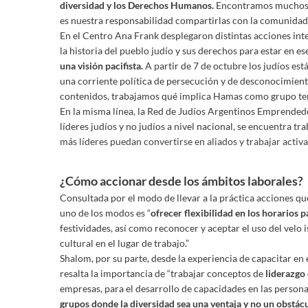
diversidad y los Derechos Humanos.
Encontramos muchos de
es nuestra responsabilidad compartirlas con la comunidad”
En el Centro Ana Frank desplegaron distintas acciones int
la historia del pueblo judío y sus derechos para estar en ese
una visión pacifista.
A partir de 7 de octubre los judíos es
una corriente política de persecución y de desconocimiento
contenidos, trabajamos qué implica Hamas como grupo terr
En la misma línea, la Red de Judíos Argentinos Emprendedo
líderes judíos y no judíos a nivel nacional, se encuentra tr
más líderes puedan convertirse en aliados y trabajar activ
¿Cómo accionar desde los ámbitos laborales?
Consultada por el modo de llevar a la práctica acciones qu
uno de los modos es “
ofrecer flexibilidad en los horarios 
festividades, así como reconocer y aceptar el uso del velo 
cultural en el lugar de trabajo.”
Shalom, por su parte, desde la experiencia de capacitar en 
resalta la importancia de “trabajar conceptos de
liderazgo 
empresas, para el desarrollo de capacidades en las person
grupos donde la diversidad sea una ventaja y no un obstác