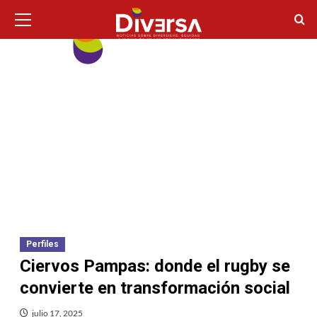
Ir
Menú
principal
al
contenido
Perfiles
Ciervos Pampas: donde el rugby se
convierte en transformación social
julio 17, 2025