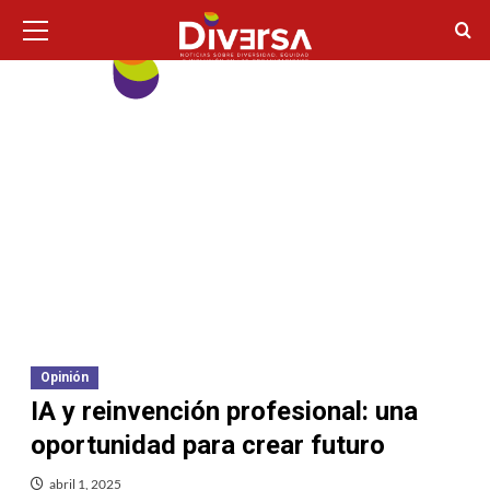
Ir
Menú
principal
al
contenido
Opinión
IA y reinvención profesional: una
oportunidad para crear futuro
abril 1, 2025