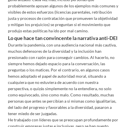
probablemente apoyan algunos de los ejemplos más comunes y
visibles de estos esfuerzos (licencias parentales, retribución
justa y procesos de contratación que promueven la objetividad
y mitigan los prejuicios) se preguntan si el movimiento que
produjo estas políticas ha ido por mal camino.
Lo que hace tan convincente la narrativa anti-DEI
Durante la pandemia, con una audiencia nacional más cautiva,
muchos defensores de la diversidad y la inclusión han
presionado con razón para conseguir cambios. Al hacerlo, no
siempre hemos dejado espacio para la conversación, las
preguntas o los matices. Por el contrario, en algunos casos
hemos adoptado el papel de autoridad moral, situando a
cualquiera que no estuviera de acuerdo con nuestra
perspectiva, o quizás simplemente no la entendiera, no solo
como equivocado, sino como malo. Como resultado, muchas
personas que antes se percibían a sí mismas como igualitarias,
del lado del progreso y favorables a la diversidad, pasaron a
tener miedo de ser juzgadas.
He trabajado con líderes que se preocupan profundamente por
construir empresas justas e inclusivas, pero se han puesto