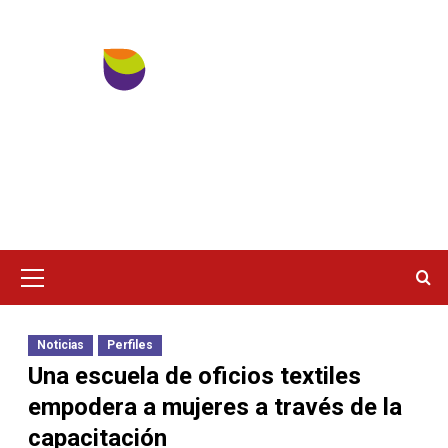
Ir
al
contenido
Menú
principal
Noticias
Perfiles
Una escuela de oficios textiles
empodera a mujeres a través de la
capacitación