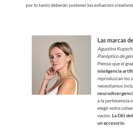
por lo tanto deberán sostener los esfuerzos creativo
Las marcas de
Agustina Kupsch,
Panóptico de gén
Pienso que el gra
inteligencia artifi
reproduzcan los 
necesitamos inclu
neurodivergencia
a la pertenencia 
elegir entre cohe
vacíos.
La DEI deb
un accesorio.