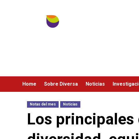
Ir
al
contenido
Home
Sobre Diversa
Noticias
Investigac
Notas del mes
Noticias
Los principales 