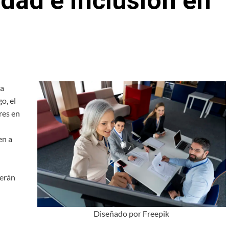
idad e inclusión en
la
o, el
res en
en a
serán
Diseñado por Freepik