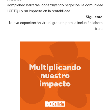
Navegación
Rompiendo barreras, construyendo negocios: la comunidad
de
LGBTQ+ y su impacto en la rentabilidad
Siguiente:
entradas
Nueva capacitación virtual gratuita para la inclusión laboral
trans