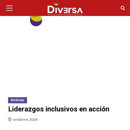
Ir
Menú
principal
al
contenido
Noticias
Liderazgos inclusivos en acción
octubre 4, 2024