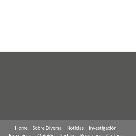
Home
Sobre Diversa
Noticias
Investigación
Entrevistas
Opinión
Perfiles
Recursero
Cultura