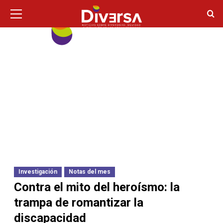
Ir
Menú
principal
al
contenido
Investigación
Notas del mes
Contra el mito del heroísmo: la
trampa de romantizar la
discapacidad