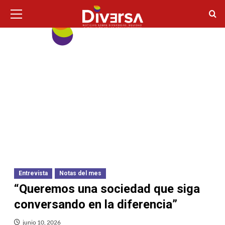
Ir
Menú
principal
al
contenido
Entrevista
Notas del mes
“Queremos una sociedad que siga
conversando en la diferencia”
junio 10, 2026