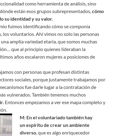
seccionalidad como herramienta de análisis, sino
 dónde están esos grupos subrepresentados,
cómo
o su identidad y su valor.
remio fuimos identificando cómo se componía
, los voluntarios. Ahí vimos no solo las personas
y una amplia variedad etaria, que somos muchas
ón… que al principio quienes lideraban la
ltimos años escalaron mujeres a posiciones de
jamos con personas que profesan distintas
sectores sociales, porque justamente trabajamos por
ecanismos fue darle lugar a la contratación de
más vulnerados. También tenemos muchos
r.
Entonces empezamos a ver ese mapa completo y
ión.
M: En el voluntariado también hay
un espíritu de crear un ambiente
diverso
, que es algo enriquecedor