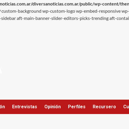
oticias.com.ar/diversanoticias.com.ar/public/wp-content/th
-69 custom-background wp-custom-logo wp-embed-responsive wp-
-sidebar aft-main-banner-slider-editors-picks-trending aft-contai
ión
Entrevistas
Opinión
Perfiles
Recursero
Cu