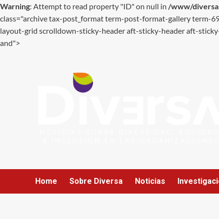
Warning
: Attempt to read property "ID" on null in
/www/diversan
class="archive tax-post_format term-post-format-gallery term
layout-grid scrolldown-sticky-header aft-sticky-header aft-sticky
and">
Ir
al
contenido
Home
Sobre Diversa
Noticias
Investigac