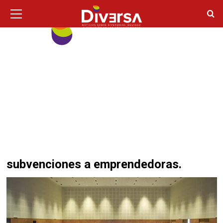
Ir
Menú
principal
al
contenido
subvenciones a emprendedoras.