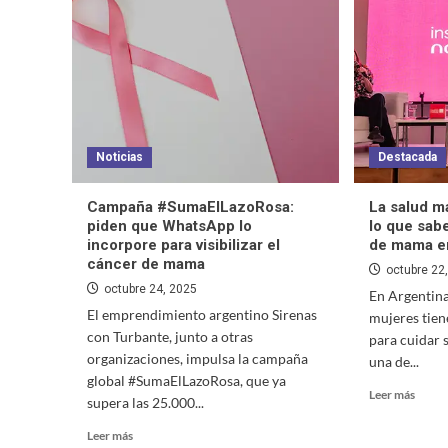
Noticias
Destacada
Campaña #SumaElLazoRosa:
La salud m
piden que WhatsApp lo
lo que sab
incorpore para visibilizar el
de mama e
cáncer de mama
octubre 22
octubre 24, 2025
En Argentina
El emprendimiento argentino Sirenas
mujeres tien
con Turbante, junto a otras
para cuidar 
organizaciones, impulsa la campaña
una de...
global #SumaElLazoRosa, que ya
Leer más
supera las 25.000...
Leer más