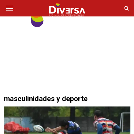
Ir
Menú
principal
al
contenido
masculinidades y deporte