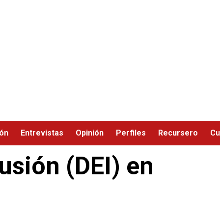
ión
Entrevistas
Opinión
Perfiles
Recursero
Cu
lusión (DEI) en