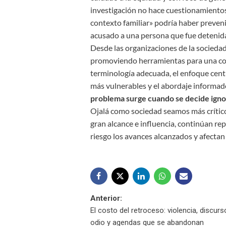
investigación no hace cuestionamientos 
contexto familiar» podría haber preveni
acusado a una persona que fue detenida
Desde las organizaciones de la sociedad
promoviendo herramientas para una com
terminología adecuada, el enfoque centr
más vulnerables y el abordaje informado
problema surge cuando se decide igno
Ojalá como sociedad seamos más crítico
gran alcance e influencia, continúan r
riesgo los avances alcanzados y afectan
Navegación
Anterior:
El costo del retroceso: violencia, discur
de
odio y agendas que se abandonan