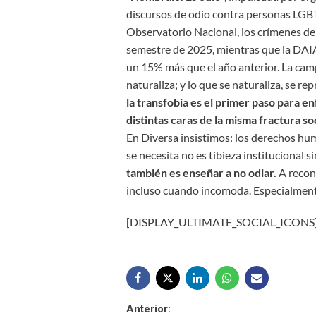
discursos de odio contra personas LGBT
Observatorio Nacional, los crímenes d
semestre de 2025, mientras que la DAI
un 15% más que el año anterior. La camp
naturaliza; y lo que se naturaliza, se re
la transfobia es el primer paso para e
distintas caras de la misma fractura soc
En Diversa insistimos: los derechos hu
se necesita no es tibieza institucional 
también es enseñar a no odiar.
A recono
incluso cuando incomoda. Especialmen
[DISPLAY_ULTIMATE_SOCIAL_ICONS
Navegación
Anterior: