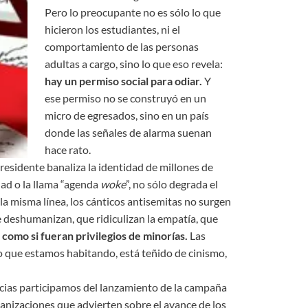
Pero lo preocupante no es sólo lo que
hicieron los estudiantes, ni el
comportamiento de las personas
adultas a cargo, sino lo que eso revela:
hay un permiso social para odiar.
Y
ese permiso no se construyó en un
micro de egresados, sino en un país
donde las señales de alarma suenan
hace rato.
esidente banaliza la identidad de millones de
dad o la llama “agenda
woke
”, no sólo degrada el
n la misma línea, los cánticos antisemitas no surgen
e deshumanizan, que ridiculizan la empatía, que
como si fueran privilegios de minorías.
Las
 que estamos habitando, está teñido de cinismo,
cias participamos del lanzamiento de la campaña
anizaciones que advierten sobre el avance de los