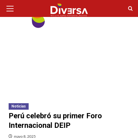
Ir
Menú
principal
al
contenido
Noticias
Perú celebró su primer Foro
Internacional DEIP
mayo 8, 2025