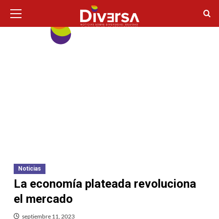
Ir
Menú
principal
al
contenido
Noticias
La economía plateada revoluciona
el mercado
septiembre 11, 2023