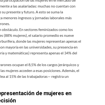
a participación de las mujeres en el mercado de
lmente a las asalariadas: muchas no cuentan con
 su presente y futuro. A esto se suma la
ca menores ingresos y jornadas laborales más
rones.
n obstáculo. En sectores feminizados como los
es (88% mujeres), el salario promedio es nueve
arburífera, donde las mujeres representan apenas el
son mayoría en las universidades, su presencia en
ería y matemáticas) representa apenas el 34% del
 varones ocupan el 8,5% de los cargos jerárquicos y
e las mujeres acceden a esas posiciones. Además, el
lea al 15% de las trabajadoras— registra un
representación de mujeres en
cisión