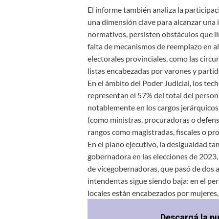
El informe también analiza la participa
una dimensión clave para alcanzar una 
normativos, persisten obstáculos que lim
falta de mecanismos de reemplazo en al
electorales provinciales, como las circ
listas encabezadas por varones y partid
En el ámbito del Poder Judicial, los tech
representan el 57% del total del persona
notablemente en los cargos jerárquico
(como ministras, procuradoras o defens
rangos como magistradas, fiscales o pr
En el plano ejecutivo, la desigualdad t
gobernadora en las elecciones de 2023,
de vicegobernadoras, que pasó de dos a 
intendentas sigue siendo baja: en el pe
locales están encabezados por mujeres, 
Descargá la p