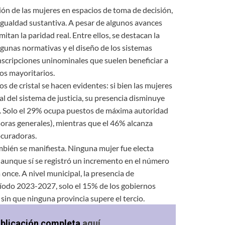
ción de las mujeres en espacios de toma de decisión,
igualdad sustantiva. A pesar de algunos avances
itan la paridad real. Entre ellos, se destacan la
gunas normativas y el diseño de los sistemas
unscripciones uninominales que suelen beneficiar a
os mayoritarios.
os de cristal se hacen evidentes: si bien las mujeres
l del sistema de justicia, su presencia disminuye
s. Solo el 29% ocupa puestos de máxima autoridad
oras generales), mientras que el 46% alcanza
ocuradoras.
ambién se manifiesta. Ninguna mujer fue electa
 aunque sí se registró un incremento en el número
once. A nivel municipal, la presencia de
ríodo 2023-2027, solo el 15% de los gobiernos
sin que ninguna provincia supere el tercio.
ublicación completa
aquí