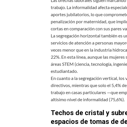
Las brechas laborales siguen marcando l
trabajo. La informalidad afecta especia
aportes jubilatorios, lo que compromete
penalización por maternidad, que impli
cortas en comparación con sus pares va
La segregación horizontal también es u
servicios de atención a personas mayor
veces menor que en la industria hidroc
22%. En esta línea, aunque las mujeres 
áreas STEM (ciencia, tecnología, ingeni
estudiantado.
En cuanto a la segregación vertical, los
directivos, mientras que solo el 5,4% d
trabajo en casas particulares —que emp
altísimo nivel de informalidad (75,6%).
Techos de cristal y sub
espacios de tomas de de