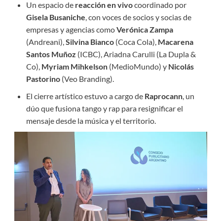
Un espacio de
reacción en vivo
coordinado por
Gisela Busaniche
, con voces de socios y socias de
empresas y agencias como
Verónica Zampa
(Andreani),
Silvina Bianco
(Coca Cola),
Macarena
Santos Muñoz
(ICBC), Ariadna Carulli (La Dupla &
Co),
Myriam Mihkelson
(MedioMundo) y
Nicolás
Pastorino
(Veo Branding).
El cierre artístico estuvo a cargo de
Raprocann
, un
dúo que fusiona tango y rap para resignificar el
mensaje desde la música y el territorio.