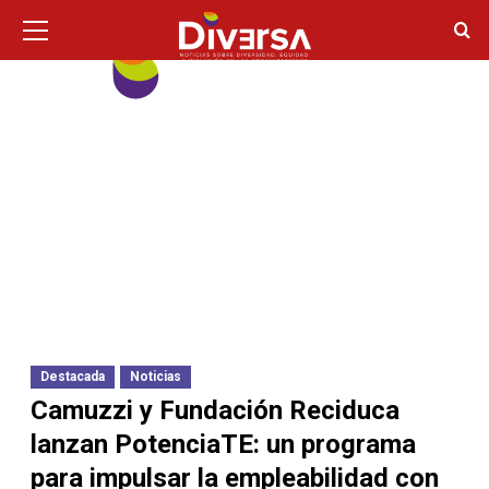
Ir
Menú
principal
al
contenido
Destacada
Noticias
Camuzzi y Fundación Reciduca
lanzan PotenciaTE: un programa
para impulsar la empleabilidad con