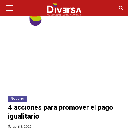
Ir
Menú
principal
al
contenido
Noticias
4 acciones para promover el pago
igualitario
abril 8, 2025