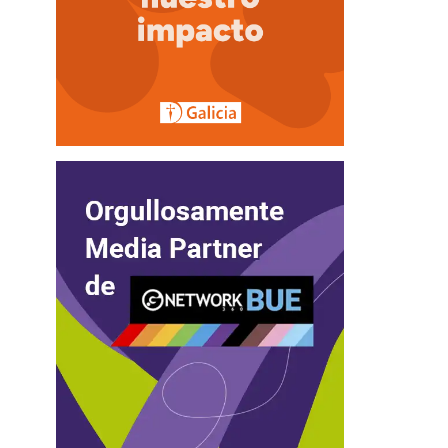
5
Outlook Live