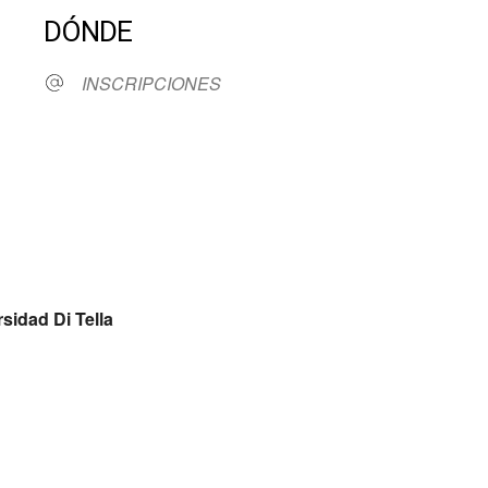
DÓNDE
INSCRIPCIONES
ndar
iCalendar
Office 36
sidad Di Tella