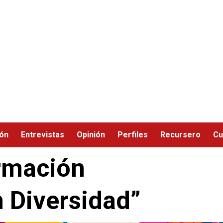
ión
Entrevistas
Opinión
Perfiles
Recursero
Cu
rmación
 Diversidad”