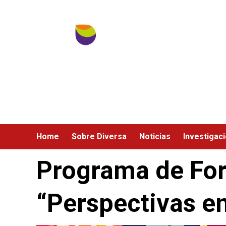
Ir
al
contenido
Home
Sobre Diversa
Noticias
Investigac
Programa de Fo
“Perspectivas en