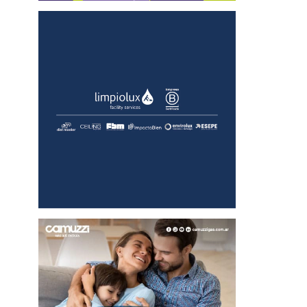
5
Outlook Live