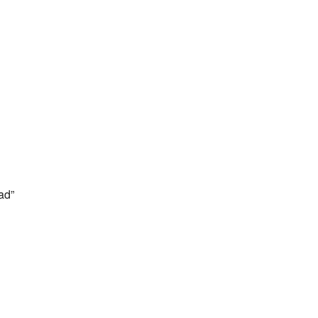
ndar
iCalendar
Office 36
ad”