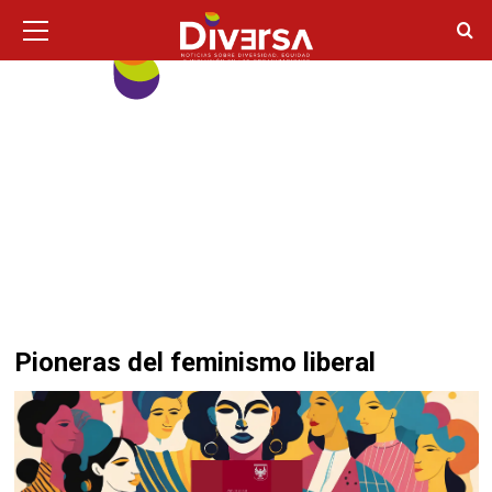
Ir
Menú
principal
al
contenido
Pioneras del feminismo liberal