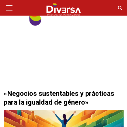
Ir
Menú
principal
al
contenido
«Negocios sustentables y prácticas
para la igualdad de género»