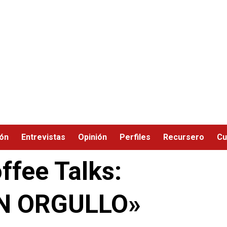
ión
Entrevistas
Opinión
Perfiles
Recursero
Cu
fee Talks:
N ORGULLO»