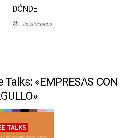
DÓNDE
Inscripciones
ndar
iCalendar
Office 36
e Talks: «EMPRESAS CON
GULLO»