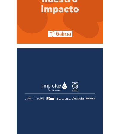
5
Outlook Live