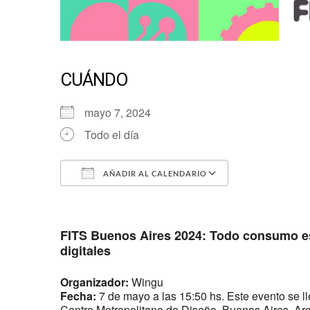
CUÁNDO
mayo 7, 2024
Todo el día
AÑADIR AL CALENDARIO
Descargar ICS
Google Calen
FITS Buenos Aires 2024: Todo consumo es
digitales
Organizador:
Wingu
Fecha:
7 de mayo a las 15:50 hs. Este evento se ll
Centro Metropolitano de Diseño, Buenos Aires, Arg