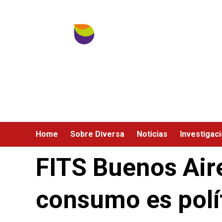
Ir
al
contenido
Home
Sobre Diversa
Noticias
Investigac
FITS Buenos Air
consumo es polí