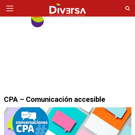
Ir
Menú
principal
al
contenido
CPA – Comunicación accesible