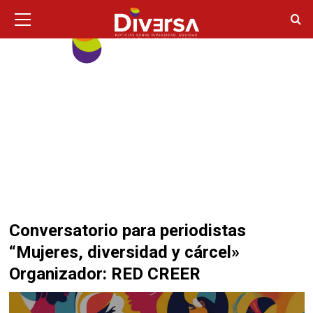
Ir
Menú
principal
al
contenido
Conversatorio para periodistas
“Mujeres, diversidad y cárcel»
Organizador: RED CREER