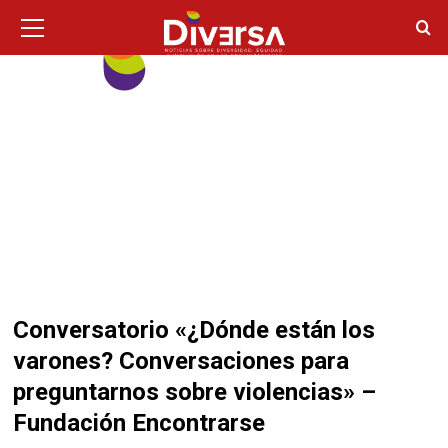
Ir
Menú
principal
al
contenido
Conversatorio «¿Dónde están los
varones? Conversaciones para
preguntarnos sobre violencias» –
Fundación Encontrarse