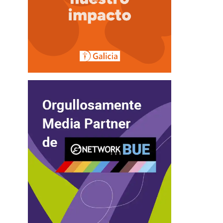
5
Outlook Live