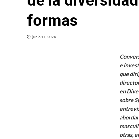
de la diversida
formas
junio 11, 2024
Convers
e invest
que dir
directo
en Dive
sobre
S
entrevi
abordan
masculi
otras, e