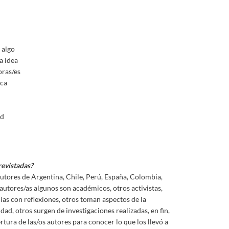
 algo
a idea
oras/es
ica
ad
revistadas?
utores de Argentina, Chile, Perú, España, Colombia,
autores/as algunos son académicos, otros activistas,
ias con reflexiones, otros toman aspectos de la
dad, otros surgen de investigaciones realizadas, en fin,
rtura de las/os autores para conocer lo que los llevó a