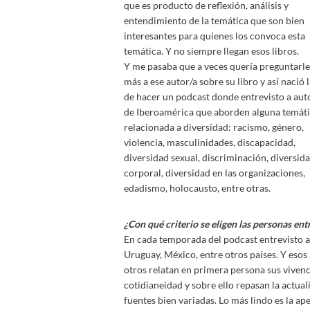
que es producto de reflexión, análisis y
entendimiento de la temática que son bien
interesantes para quienes los convoca esta
temática. Y no siempre llegan esos libros.
Y me pasaba que a veces quería preguntarle
más a ese autor/a sobre su libro y así nació l
de hacer un podcast donde entrevisto a aut
de Iberoamérica que aborden alguna temát
relacionada a diversidad: racismo, género,
violencia, masculinidades, discapacidad,
diversidad sexual, discriminación, diversid
corporal, diversidad en las organizaciones,
edadismo, holocausto, entre otras.
¿Con qué criterio se eligen las personas ent
En cada temporada del podcast entrevisto a
Uruguay, México, entre otros países. Y esos 
otros relatan en primera persona sus vivenc
cotidianeidad y sobre ello repasan la actuali
fuentes bien variadas. Lo más lindo es la ape