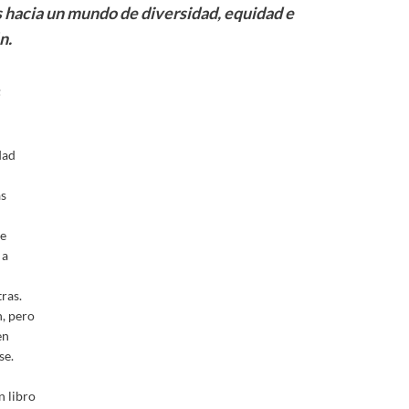
 hacia un mundo de diversidad, equidad e
n.
dad
s
ue
 a
tras.
, pero
en
se.
n libro