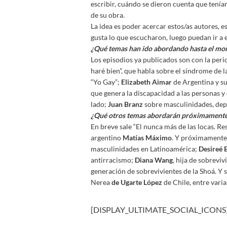
escribir, cuándo se dieron cuenta que tenía
de su obra.
La idea es poder acercar estos/as autores, es
gusta lo que escucharon, luego puedan ir a 
¿Qué temas han ido abordando hasta el m
Los episodios ya publicados son con la peri
haré bien”, que habla sobre el síndrome de 
“Yo Gay”;
Elizabeth Aimar
de Argentina y s
que genera la discapacidad a las personas y
lado;
Juan Branz
sobre masculinidades, depo
¿Qué otros temas abordarán próximament
En breve sale “El nunca más de las locas. Res
argentino
Matías Máximo
. Y próximament
masculinidades en Latinoamérica;
Desireé 
antirracismo;
Diana Wang
, hija de sobrevi
generación de sobrevivientes de la Shoá. Y 
Nerea
de Ugarte López
de Chile, entre vari
[DISPLAY_ULTIMATE_SOCIAL_ICONS