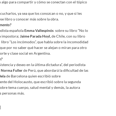
n algo para compartir y cómo se conectan con el tópico
cucharlos, ya sea que los conozcan o no, y que si les
ese libro y conocer más sobre la obra.
omento?
odista española
Emma Vallespinós
sobre su libro “No lo
la impostora;
Jaime Parada Hoyl,
de Chile, con su libro
u libro “Los incómodos”, que habla sobre la incomodidad
 que por no saber qué hacer se alejan o miran para otro
rte y clase social en Argentina.
e?
istencia y deseo en la última dictadura”, del periodista
e
Norma Fuller
de Perú, que abordará la dificultad de las
Bela
de Barcelona quien escribió sobre
viente del Holocausto, que escribió sobre la segunda
sobre tema cuerpo, salud mental y demás, la autora
as personas más.
]