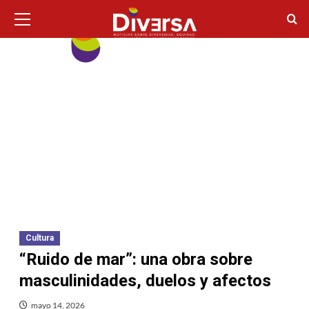
Ir
Menú
principal
al
contenido
Cultura
“Ruido de mar”: una obra sobre
masculinidades, duelos y afectos
mayo 14, 2026