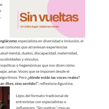
as
s
,
angiácomo
, especialista en diversidad e inclusión, el
nas comunes que atraviesan experiencias
lud mental, duelos, discapacidad, maternidad,
asculinidades y vínculos.
onopólicas o hegemónicas que nos dicen cómo
rabajar, amar. Voces que se imponen desde el
s algoritmos. Pero
¿dónde están las voces reales?
can
likes
, sino sentido?
”, reflexiona Agustina.
Lejos del formato tradicional de
entrevistas con especialistas o
influencers
, “Sin vueltas” crea un