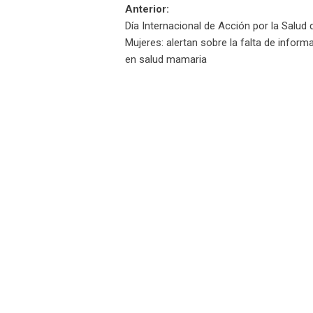
Navegación
Anterior:
Día Internacional de Acción por la Salud 
de
Mujeres: alertan sobre la falta de inform
en salud mamaria
entradas