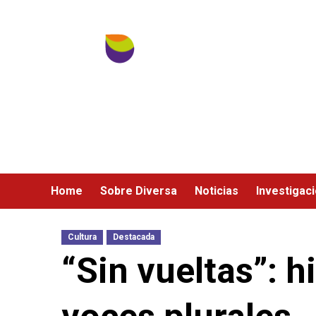
Ir
al
contenido
Home
Sobre Diversa
Noticias
Investigac
Cultura
Destacada
“Sin vueltas”: hi