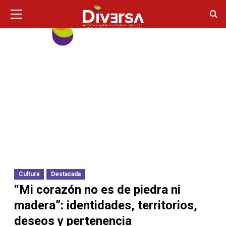
Ir
Menú
principal
al
contenido
Cultura
Destacada
“Mi corazón no es de piedra ni
madera”: identidades, territorios,
deseos y pertenencia